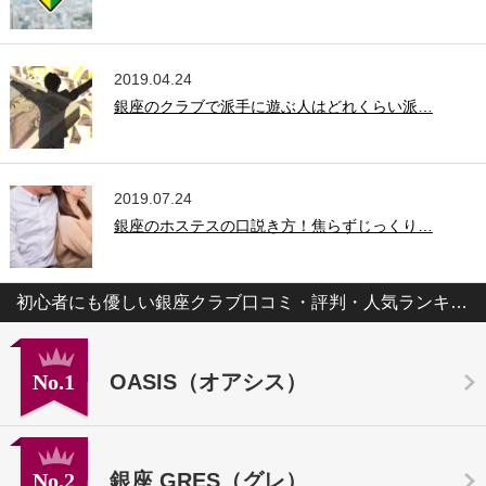
2019.04.24
銀座のクラブで派手に遊ぶ人はどれくらい派…
2019.07.24
銀座のホステスの口説き方！焦らずじっくり…
初心者にも優しい銀座クラブ口コミ・評判・人気ランキング
No.1
OASIS（オアシス）
No.2
銀座 GRES（グレ）