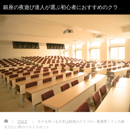
銀座の夜遊び達人が選ぶ初心者におすすめのクラブ16選 - 銀座クラブ.COM
Home
ブログ
モテを学べる大学は銀座のクラブが一番優秀！？この春
モテたい男のベストスポット