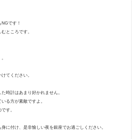
NGです！
しむところです。
」。
。
かけてください。
した時計はあまり好かれません。
ている方が素敵ですよ。
のです。
も身に付け、是非愉しい夜を銀座でお過ごしください。