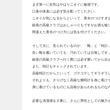
まず第一に女性はやはりニオイに敏感です。
口臭や体臭には必ず気を配ってください。
ニオイが気になるからといって、香水のつけすぎも
銀座の高級クラブはおしゃべりもですがお酒も愉
間違えた香水のつけ方には気を付けてください。
そして次に、見られているのが、「靴」と「時計
良い靴を履いていても、汚れていては台無しです
銀座の高級クラブへ行く際には必ず磨いてから出
また、時計もチャックされています。
高級時計だからといって、ゴテゴテしてギラギラ
それよりも、さりげなく高級な腕時計を身に着け
身に着けているものにも品格があらわれるものな
必要な清潔感を大事に、さらに男性としての魅力