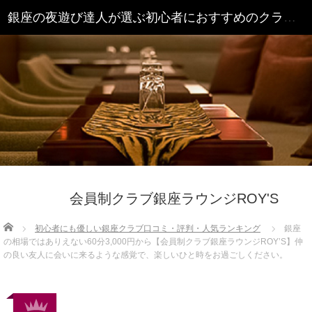
銀座の夜遊び達人が選ぶ初心者におすすめのクラブ16選 - 銀座クラブ.COM
会員制クラブ銀座ラウンジROY'S
Home
初心者にも優しい銀座クラブ口コミ・評判・人気ランキング
銀座
の相場ではありえない60分3,000円から【会員制クラブ銀座ラウンジROY’S】仲
の良い友人に会いに来るような感覚で、楽しいひと時をお過ごしください。